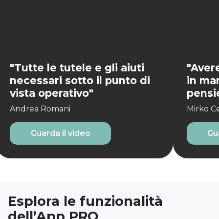
"Tutte le tutele e gli aiuti
"Aver
necessari sotto il punto di
in man
vista operativo"
pensie
Andrea Romani
Mirko Ce
Guarda il video
Gu
Esplora le funzionalità
dell’App PRO