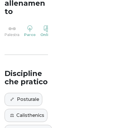
allenamen
to
YP
Palestra
Parco
Online
Casa
Studio
Discipline
che pratico
🦴
Posturale
⚖️
Calisthenics