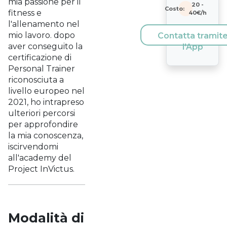
mia passione per il
20
-
Costo:
fitness e
40
€/h
l'allenamento nel
mio lavoro. dopo
Contatta tramit
aver conseguito la
l'App
certificazione di
Personal Trainer
riconosciuta a
livello europeo nel
2021, ho intrapreso
ulteriori percorsi
per approfondire
la mia conoscenza,
iscirvendomi
all'academy del
Project InVictus.
Modalità di