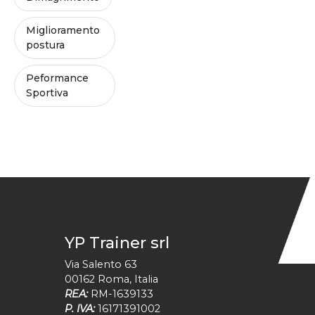
Miglioramento
postura
Peformance
Sportiva
YP Trainer srl
Via Salento 63
00162
Roma
,
Italia
REA:
RM-1639133
P. IVA:
16171391002