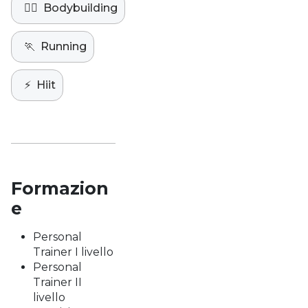
🏋️‍♀️
Bodybuilding
🏃
Running
⚡️
Hiit
Formazion
e
Personal
Trainer I livello
Personal
Trainer II
livello