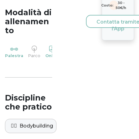
30
-
Costo:
50
€/h
Modalità di
allenamen
Contatta tramit
to
l'App
YP
Palestra
Parco
Online
Casa
Studio
Discipline
che pratico
🏋️‍♀️
Bodybuilding