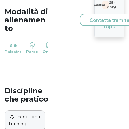
25
-
Costo:
60
€/h
Modalità di
allenamen
Contatta tramit
to
l'App
YP
Palestra
Parco
Online
Casa
Studio
Discipline
che pratico
💪
Functional
Training