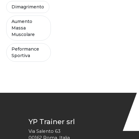
Dimagrimento
Aumento
Massa
Muscolare
Peformance
Sportiva
YP Trainer srl
Via Salento 63
00162
Roma
,
Italia