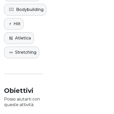
🏋️‍♀️
Bodybuilding
⚡️
Hiit
🎽
Atletica
🪢
Stretching
Obiettivi
Posso aiutarti con
queste attività: