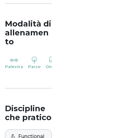
Modalità di
allenamen
to
YP
Palestra
Parco
Online
Casa
Studio
Discipline
che pratico
💪
Functional