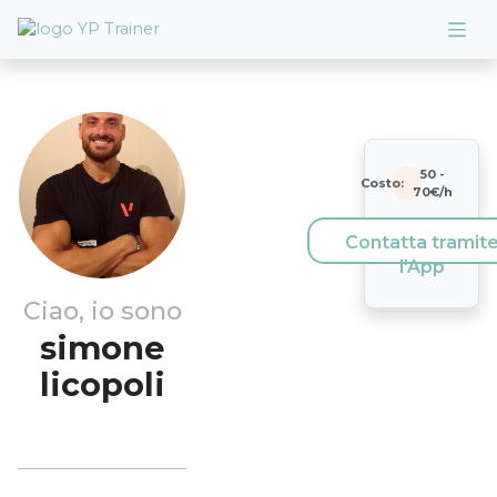
50
-
Costo:
70
€/h
Contatta tramit
l'App
Ciao, io sono
simone
licopoli