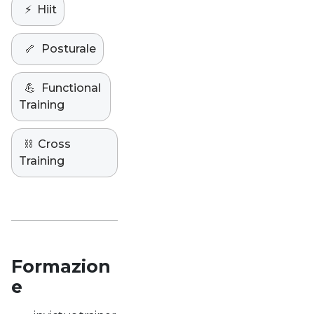
⚡️
Hiit
🦴
Posturale
💪
Functional
Training
⛓️
Cross
Training
Formazion
e