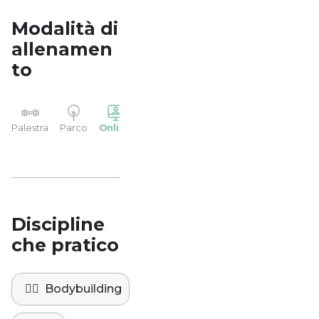
Modalità di
allenamen
to
YP
Palestra
Parco
Online
Casa
Studio
Discipline
che pratico
🏋️‍♀️
Bodybuilding