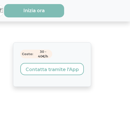
🇹
Inizia ora
30
-
Costo:
40
€/h
Contatta tramite l'App