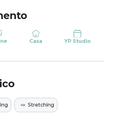
mento
ine
Casa
YP Studio
ico
ning
🪢
Stretching