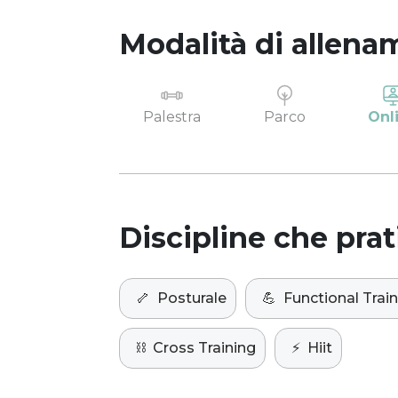
Modalità di allena
Palestra
Parco
Onl
Discipline che prat
🦴
Posturale
💪
Functional Trai
⛓️
Cross Training
⚡️
Hiit