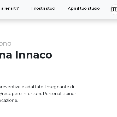
 allenarti?
I nostri studi
Apri il tuo studio
🇮
sono
ina
Innaco
 preventive e adattate. Insegnante di
e/recupero infortuni. Personal trainer -
ficazione.