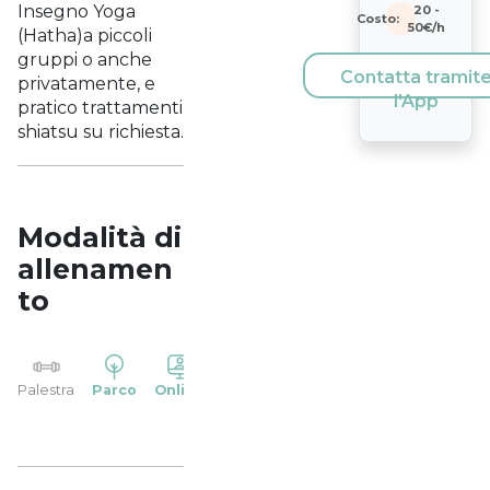
Insegno Yoga
20
-
Costo:
50
€/h
(Hatha)a piccoli
gruppi o anche
Contatta tramit
privatamente, e
l'App
pratico trattamenti
shiatsu su richiesta.
Modalità di
allenamen
to
YP
Palestra
Parco
Online
Casa
Studio