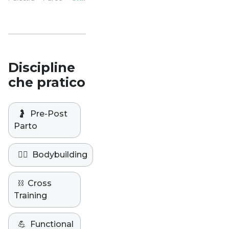
Studio
Discipline
che pratico
🤰
Pre-Post
Parto
🏋️‍♀️
Bodybuilding
⛓️
Cross
Training
💪
Functional