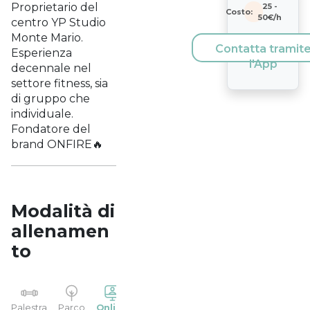
Proprietario del
25
-
Costo:
50
€/h
centro YP Studio
Monte Mario.
Contatta tramit
Esperienza
l'App
decennale nel
settore fitness, sia
di gruppo che
individuale.
Fondatore del
brand ONFIRE🔥
Modalità di
allenamen
to
YP
Palestra
Parco
Online
Casa