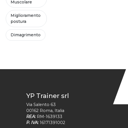
Muscolare
Miglioramento
postura
Dimagrimento
YP Trainer srl
Via Salento 63
00162
Roma
,
Italia
REA:
RM-1639133
P. IVA:
16171391002