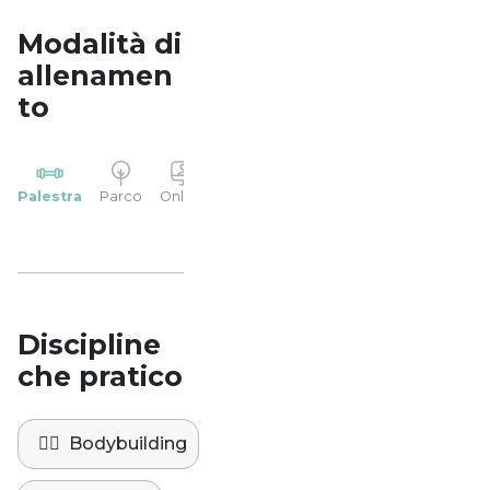
Modalità di
allenamen
to
YP
Palestra
Parco
Online
Casa
Studio
Discipline
che pratico
🏋️‍♀️
Bodybuilding