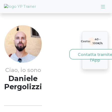
40
-
Costo:
100
€/h
Contatta tramit
l'App
Ciao, io sono
Daniele
Pergolizzi