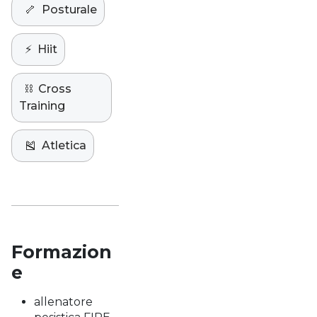
🦴
Posturale
⚡️
Hiit
⛓️
Cross
Training
🎽
Atletica
Formazion
e
allenatore