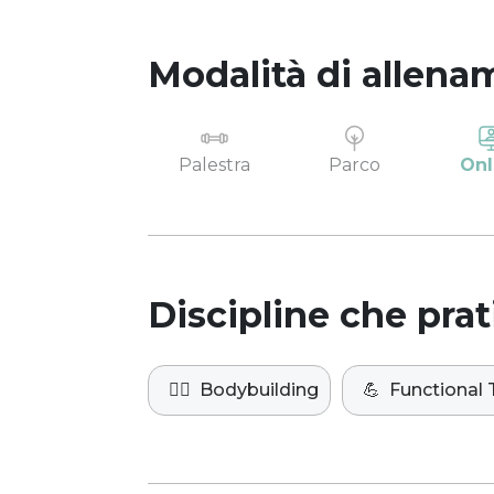
Modalità di allena
Palestra
Parco
Onl
Discipline che prat
🏋️‍♀️
Bodybuilding
💪
Functional 