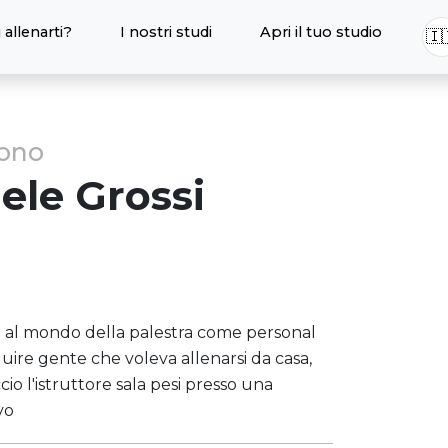
 allenarti?
I nostri studi
Apri il tuo studio
🇮
sono
ele
Grossi
to al mondo della palestra come personal
uire gente che voleva allenarsi da casa,
o l'istruttore sala pesi presso una
vo