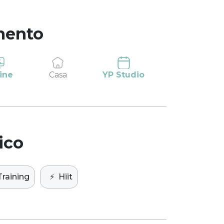
mento
ine
Casa
YP Studio
ico
Training
⚡️
Hiit