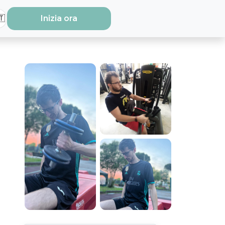
🇹
Inizia ora