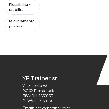
Flessibilità /
Mobilità
Miglioramento
postura
YP Trainer srl
Via Salento 63
00162
Roma
,
Italia
REA:
RM-1639133
P. IVA:
16171391002
Email:
info@yptrainer.com