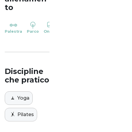
to
YP
Palestra
Parco
Online
Casa
Studio
Discipline
che pratico
🧘
Yoga
🤸
Pilates