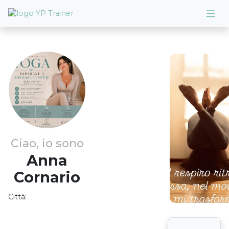
Ciao, io sono
Anna
Cornario
Città: