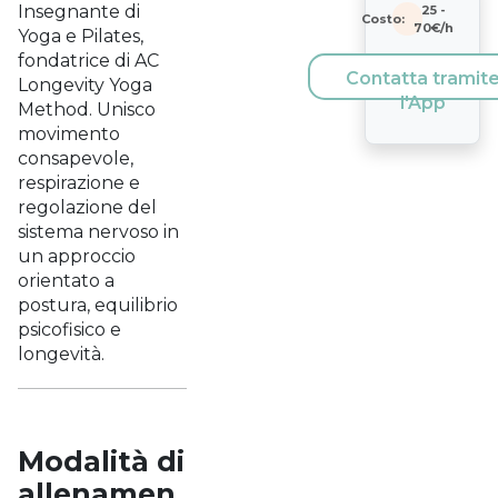
Insegnante di
25
-
Costo:
70
€/h
Yoga e Pilates,
fondatrice di AC
Contatta tramit
Longevity Yoga
l'App
Method. Unisco
movimento
consapevole,
respirazione e
regolazione del
sistema nervoso in
un approccio
orientato a
postura, equilibrio
psicofisico e
longevità.
Modalità di
allenamen