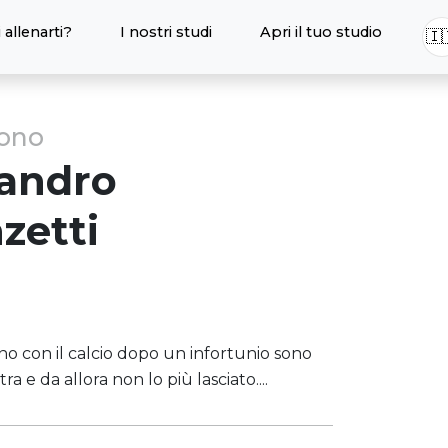
 allenarti?
I nostri studi
Apri il tuo studio
🇮
sono
sandro
zetti
o con il calcio dopo un infortunio sono
 e da allora non lo più lasciato....