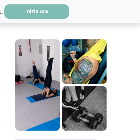
🇹
Inizia ora