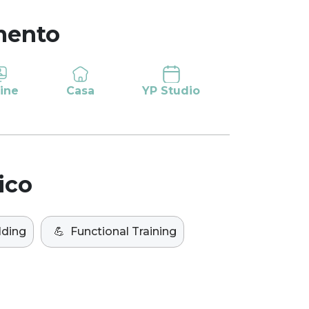
mento
ine
Casa
YP Studio
ico
lding
💪
Functional Training