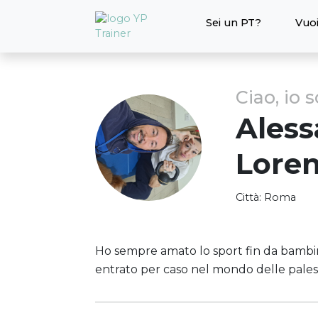
Sei un PT?
Vuoi
Ciao, io 
Ales
Loren
Città:
Roma
Ho sempre amato lo sport fin da bambin
entrato per caso nel mondo delle palestra