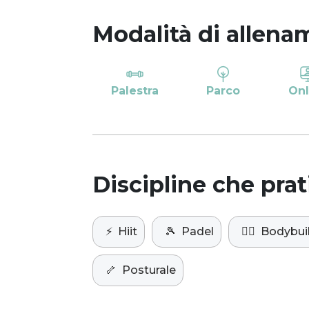
Modalità di allena
Palestra
Parco
Onl
Discipline che prat
⚡️
Hiit
🎾
Padel
🏋️‍♀️
Bodybui
🦴
Posturale