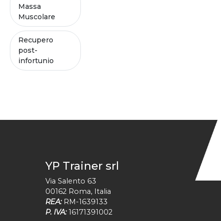
Massa
Muscolare
Recupero
post-
infortunio
YP Trainer srl
Via Salento 63
00162
Roma
,
Italia
REA:
RM-1639133
P. IVA:
16171391002