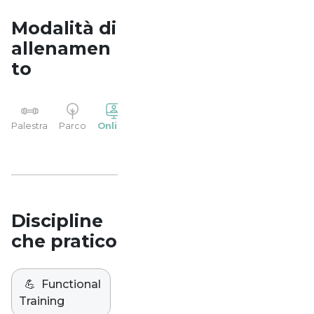
Modalità di
allenamen
to
YP
Palestra
Parco
Online
Casa
Studio
Discipline
che pratico
💪
Functional
Training