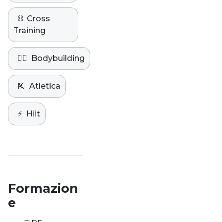
⛓️
Cross
Training
🏋️‍♀️
Bodybuilding
🎽
Atletica
⚡️
Hiit
Formazion
e