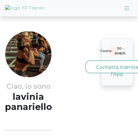
30
-
Costo:
60
€/h
Contatta tramit
l'App
Ciao, io sono
lavinia
panariello