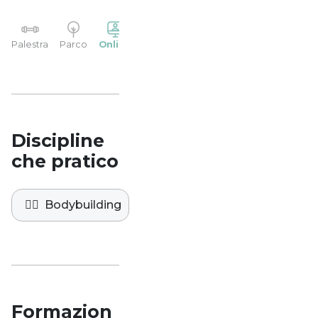
YP
Palestra
Parco
Online
Casa
Studio
Discipline
che pratico
🏋️‍♀️
Bodybuilding
Formazion