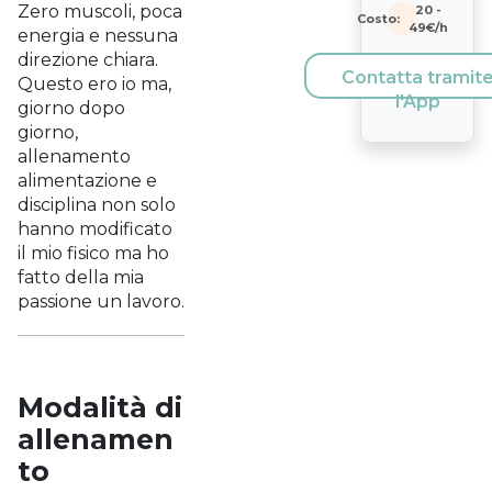
Zero muscoli, poca
20
-
Costo:
49
€/h
energia e nessuna
direzione chiara.
Contatta tramit
Questo ero io ma,
l'App
giorno dopo
giorno,
allenamento
alimentazione e
disciplina non solo
hanno modificato
il mio fisico ma ho
fatto della mia
passione un lavoro.
Modalità di
allenamen
to