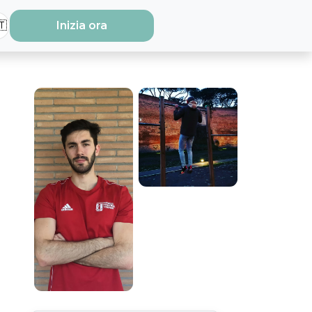
🇹
Inizia ora