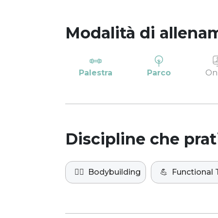
Modalità di allena
Palestra
Parco
On
Discipline che prat
🏋️‍♀️
Bodybuilding
💪
Functional 