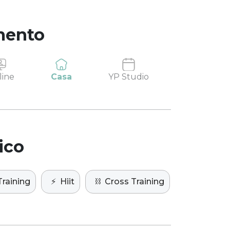
mento
line
Casa
YP Studio
ico
Training
⚡️
Hiit
⛓️
Cross Training