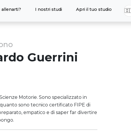
 allenarti?
I nostri studi
Apri il tuo studio
🇮
sono
ardo
Guerrini
cienze Motorie. Sono specializzato in
 quanto sono tecnico certificato FIPE di
preparato, empatico e di saper far divertire
opongo.