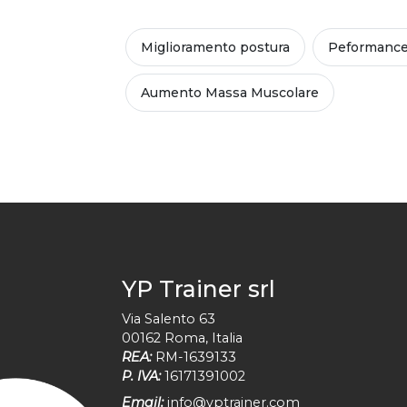
Miglioramento postura
Peformance
Aumento Massa Muscolare
YP Trainer srl
Via Salento 63
00162
Roma
,
Italia
REA:
RM-1639133
P. IVA:
16171391002
Email:
info@yptrainer.com