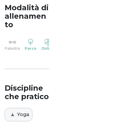
Modalità di
allenamen
to
YP
Palestra
Parco
Online
Casa
Studio
Discipline
che pratico
🧘
Yoga