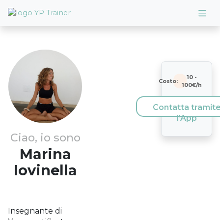
10
-
Costo:
100
€/h
Contatta tramit
l'App
Ciao, io sono
Marina
Iovinella
Insegnante di