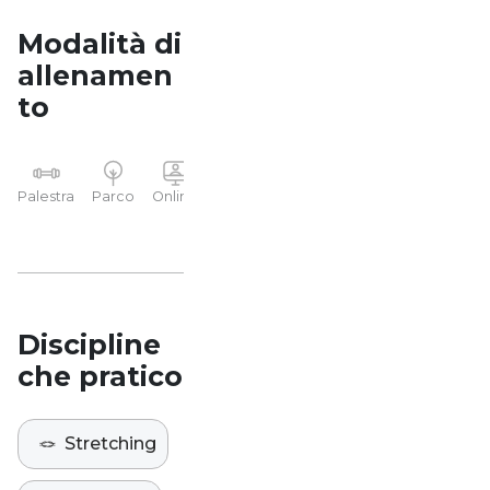
Modalità di
allenamen
to
YP
Palestra
Parco
Online
Casa
Studio
Discipline
che pratico
🪢
Stretching