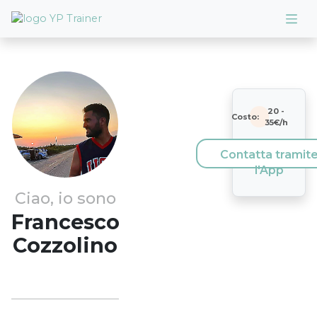
20
-
Costo:
35
€/h
Contatta tramit
l'App
Ciao, io sono
Francesco
Cozzolino