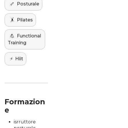
🦴
Posturale
🤸
Pilates
💪
Functional
Training
⚡️
Hiit
Formazion
e
isrruttore