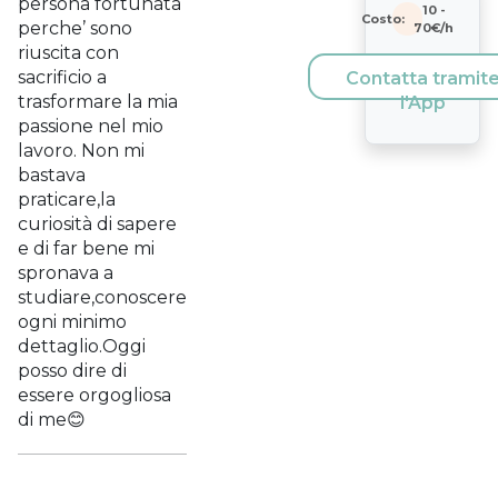
persona fortunata
10
-
Costo:
perche’ sono
70
€/h
riuscita con
sacrificio a
Contatta tramit
trasformare la mia
l'App
passione nel mio
lavoro. Non mi
bastava
praticare,la
curiosità di sapere
e di far bene mi
spronava a
studiare,conoscere
ogni minimo
dettaglio.Oggi
posso dire di
essere orgogliosa
di me😊