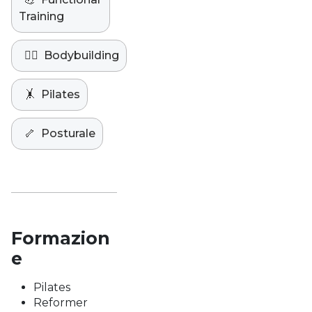
Training
🏋️‍♀️
Bodybuilding
🤸
Pilates
🦴
Posturale
Formazion
e
Pilates
Reformer