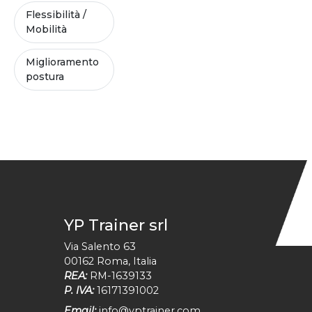
Flessibilità /
Mobilità
Miglioramento
postura
YP Trainer srl
Via Salento 63
00162
Roma
,
Italia
REA:
RM-1639133
P. IVA:
16171391002
Email:
info@yptrainer.com