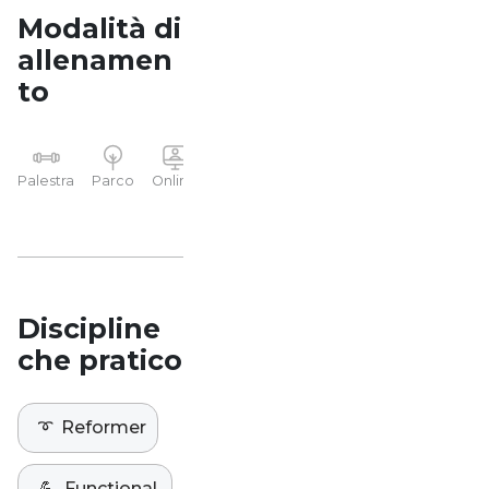
Modalità di
allenamen
to
YP
Palestra
Parco
Online
Casa
Studio
Discipline
che pratico
➰
Reformer
💪
Functional