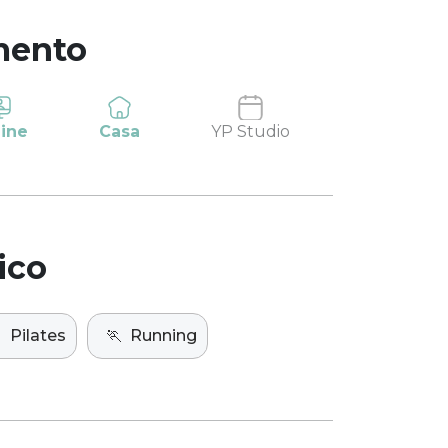
mento
ine
Casa
YP Studio
ico

Pilates
🏃
Running