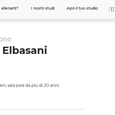
 allenarti?
I nostri studi
Apri il tuo studio
🇮
sono
Elbasani
m, sala pesi da più di 20 anni.