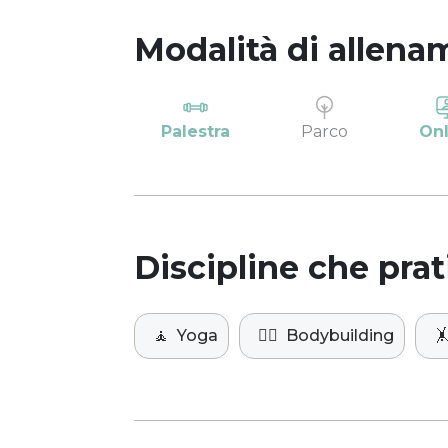
Modalità di allena
Palestra
Parco
Onl
Discipline che prat
🧘
Yoga
🏋️‍♀️
Bodybuilding
