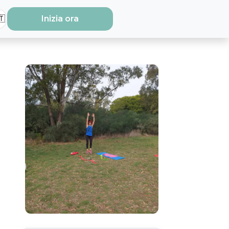
🇹
Inizia ora