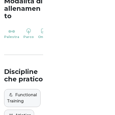
Modalità di
allenamen
to
YP
Palestra
Parco
Online
Casa
Studio
Discipline
che pratico
💪
Functional
Training