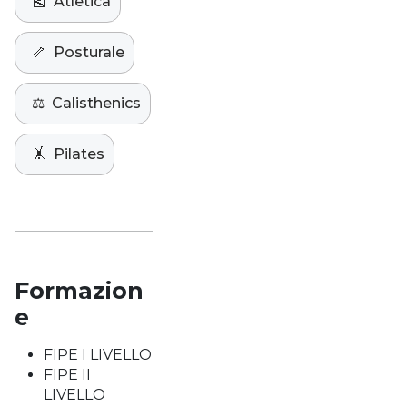
🎽
Atletica
🦴
Posturale
⚖️
Calisthenics
🤸
Pilates
Formazion
e
FIPE I LIVELLO
FIPE II
LIVELLO