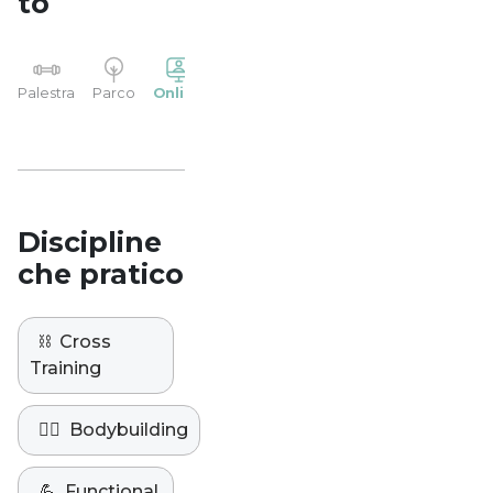
to
YP
Palestra
Parco
Online
Casa
Studio
Discipline
che pratico
⛓️
Cross
Training
🏋️‍♀️
Bodybuilding
💪
Functional