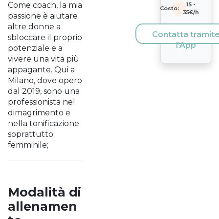
Come coach, la mia
15
-
Costo:
35
€/h
passione è aiutare
altre donne a
Contatta tramit
sbloccare il proprio
l'App
potenziale e a
vivere una vita più
appagante. Qui a
Milano, dove opero
dal 2019, sono una
professionista nel
dimagrimento e
nella tonificazione
soprattutto
femminile;
Modalità di
allenamen