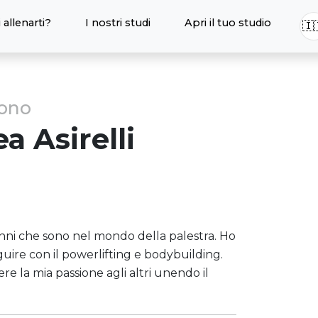
 allenarti?
I nostri studi
Apri il tuo studio
🇮
sono
ea
Asirelli
anni che sono nel mondo della palestra. Ho
guire con il powerlifting e bodybuilding.
e la mia passione agli altri unendo il