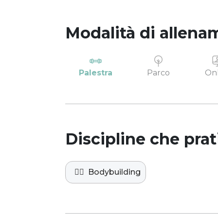
Modalità di allena
Palestra
Parco
Onl
Discipline che prat
🏋️‍♀️
Bodybuilding