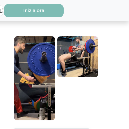
🇹
Inizia ora