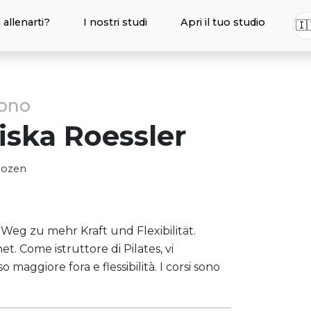
 allenarti?
I nostri studi
Apri il tuo studio
🇮
sono
iska
Roessler
Bozen
 Weg zu mehr Kraft und Flexibilität.
t. Come istruttore di Pilates, vi
aggiore fora e flessibilità. I corsi sono