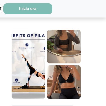
🇹
Inizia ora