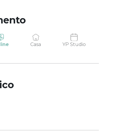
mento
line
Casa
YP Studio
ico