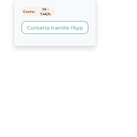
36
-
Costo:
74
€/h
Contatta tramite l'App