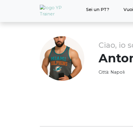
Sei un PT?
Vuoi
Ciao, io 
Anto
Città:
Napoli