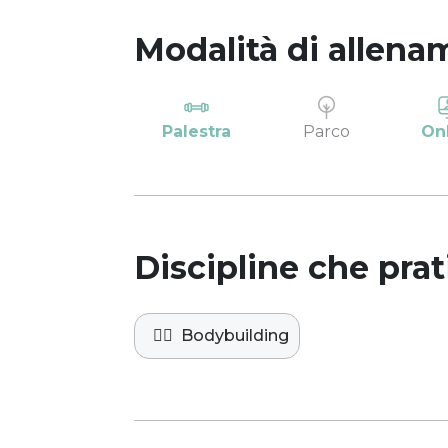
Modalità di allena
Palestra
Parco
On
Discipline che prat
🏋️‍♀️
Bodybuilding