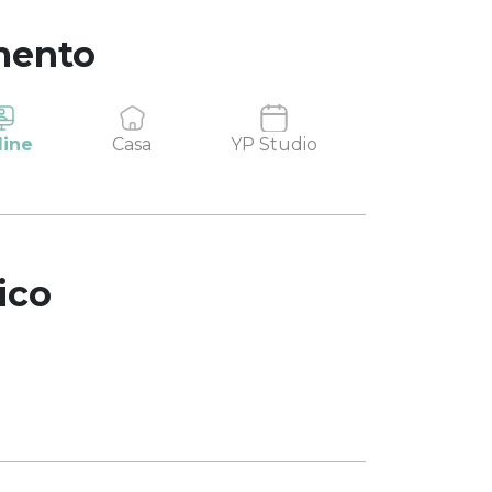
mento
line
Casa
YP Studio
ico