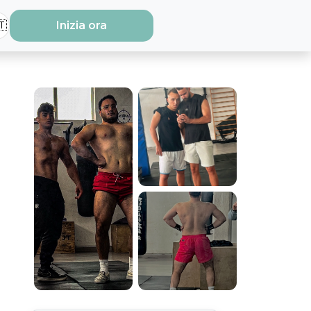
🇹
Inizia ora