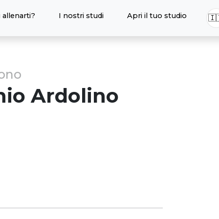
 allenarti?
I nostri studi
Apri il tuo studio
🇮
sono
nio
Ardolino