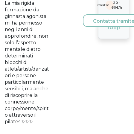
La mia rigida
20
-
Costo:
60
€/h
formazione da
ginnasta agonista
Contatta tramit
mi ha permesso
l'App
negli anni di
approfondire, non
solo l’aspetto
mentale dietro
determinati
blocchi di
atleti/artisti/danzat
ori e persone
particolarmente
sensibili, ma anche
di riscoprire la
connessione
corpo/mente/spirit
o attraverso il
pilates ✨✨✨