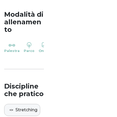
Modalità di
allenamen
to
YP
Palestra
Parco
Online
Casa
Studio
Discipline
che pratico
🪢
Stretching