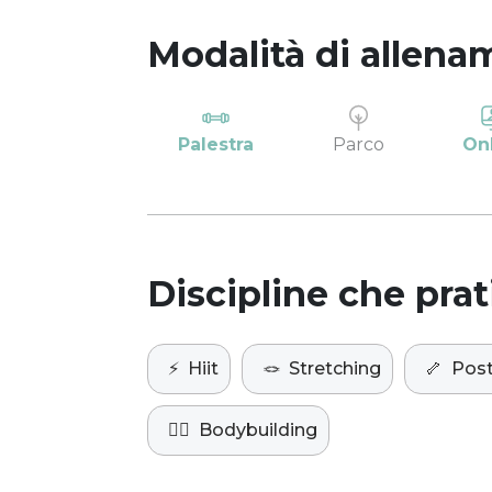
Modalità di allena
Palestra
Parco
On
Discipline che prat
⚡️
Hiit
🪢
Stretching
🦴
Post
🏋️‍♀️
Bodybuilding