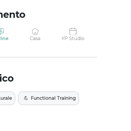
mento
line
Casa
YP Studio
ico
urale
💪
Functional Training