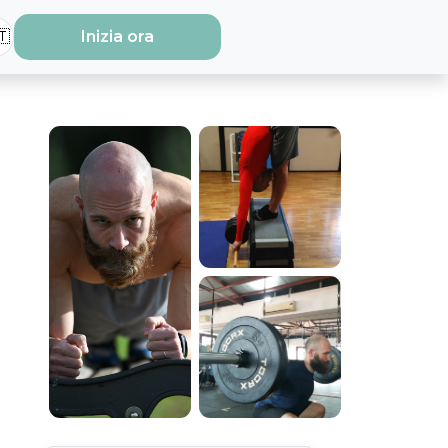
🇹
Inizia ora