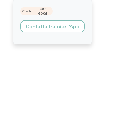
45
-
Costo:
60
€/h
Contatta tramite l'App