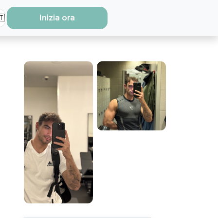
🇹
Inizia ora