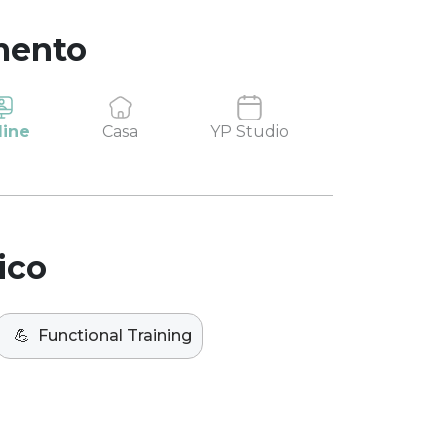
mento
line
Casa
YP Studio
ico
💪
Functional Training