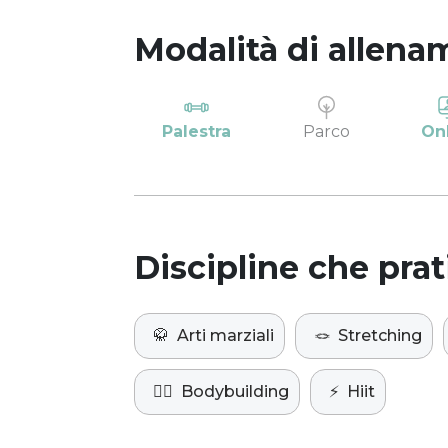
Modalità di allena
Palestra
Parco
On
Discipline che prat
🥋
Arti marziali
🪢
Stretching
🏋️‍♀️
Bodybuilding
⚡️
Hiit