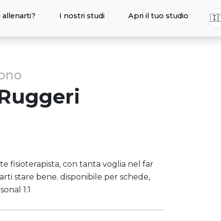
 allenarti?
I nostri studi
Apri il tuo studio
🇮
sono
Ruggeri
e fisioterapista, con tanta voglia nel far
farti stare bene. disponibile per schede,
onal 1:1