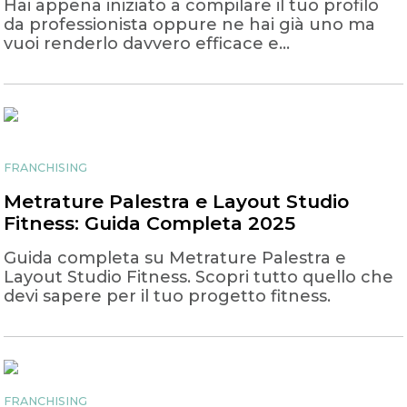
Hai appena iniziato a compilare il tuo profilo
da professionista oppure ne hai già uno ma
vuoi renderlo davvero efficace e
professionale? Questa guida è per te. Il profilo
trainer è il tuo biglietto da visita digitale, ciò
che i clienti vedono per prima cosa e ciò che
l’algoritmo usa per suggerirti nel nostro test
Perfect Match. Un profilo curato non è solo
più bello da vedere, ti permette di aumentare
FRANCHISING
visibilità, credibilità e possibilità di essere
contattato. In questo articolo scoprirai,
Metrature Palestra e Layout Studio
sezione per sezione, come ottimizzare la tua
Fitness: Guida Completa 2025
scheda per ottenere più match e più clienti,
seguendo le best practice ufficiali YPT.
Guida completa su Metrature Palestra e
Layout Studio Fitness. Scopri tutto quello che
devi sapere per il tuo progetto fitness.
FRANCHISING