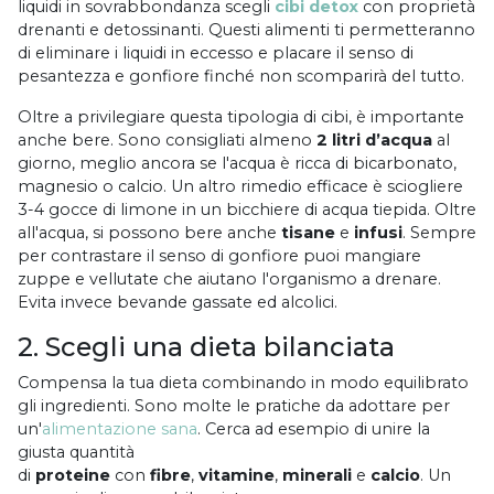
liquidi in sovrabbondanza scegli
cibi
detox
con proprietà
drenanti e detossinanti. Questi alimenti ti permetteranno
di eliminare i liquidi in eccesso e placare il senso di
pesantezza e gonfiore finché non scomparirà del tutto.
Oltre a privilegiare questa tipologia di cibi, è importante
anche bere. Sono consigliati almeno
2 litri d’acqua
al
giorno, meglio ancora se l'acqua è ricca di bicarbonato,
magnesio o calcio. Un altro rimedio efficace è sciogliere
3-4 gocce di limone in un bicchiere di acqua tiepida. Oltre
all'acqua, si possono bere anche
tisane
e
infusi
. Sempre
per contrastare il senso di gonfiore puoi mangiare
zuppe e vellutate che aiutano l'organismo a drenare.
Evita invece bevande gassate ed alcolici.
2. Scegli una dieta bilanciata
Compensa la tua dieta combinando in modo equilibrato
gli ingredienti. Sono molte le pratiche da adottare per
un'
alimentazione sana
. Cerca ad esempio di unire la
giusta quantità
di
proteine
con
fibre
,
vitamine
,
minerali
e
calcio
. Un