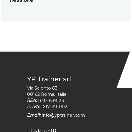
flessibile
YP Trainer srl
Via Salento 63
00162
Roma
,
Italia
REA:
RM-1639133
P. IVA:
16171391002
Email:
info@yptrainer.com
Link utili