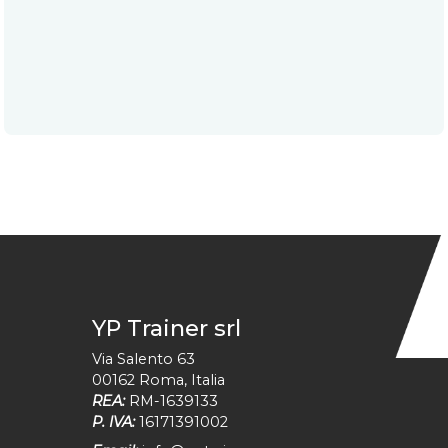
YP Trainer srl
Via Salento 63
00162
Roma
,
Italia
REA:
RM-1639133
P. IVA:
16171391002