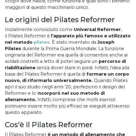
Scopri dove nasce, come funziona e quali sono i benefici
maggiori di questo macchinario unico.
Le origini del Pilates Reformer
Inizialmente conosciuto come
Universal Reformer
,
il Pilates Reformer è
l’apparato più famoso e utilizzato
nel metodo
pilates
. È stato inventato da
Joseph
Pilates
durante la Prima Guerra Mondiale. La funzione
originaria del Reformer era quella di consentire anche ai
soldati costretti a letto di poter seguire un
percorso di
riabilitazione
senza dover stare in piedi. Infatti, l’idea alla
base del Pilates Reformer è quella di
formare un corpo
nuovo, di riformarlo universalmente.
Quando Pilates
aprì il suo studio negli anni ’20, perfezionò il design del
Reformer e lo i
ncorporò nel suo metodo di
allenamento.
Infatti, comprese che molti esercizi
potevano essere molto più efficaci se eseguiti attraverso
questo apparato.
Cos'è il Pilates Reformer
Il Pilates Reformer
è un metodo di allenamento che