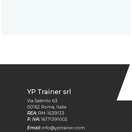
YP Trainer srl
Via Salento 63
00162
Roma
,
Italia
REA:
RM-1639133
P. IVA:
16171391002
Email:
info@yptrainer.com