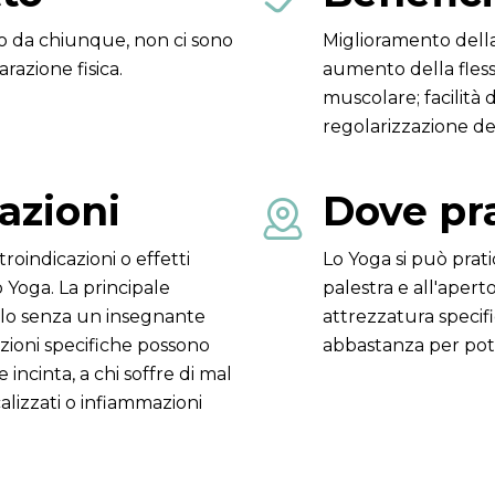

o da chiunque, non ci sono
Miglioramento della
arazione fisica.
aumento della flessib
muscolare; facilità
regolarizzazione del
azioni
Dove pra

roindicazioni o effetti
Lo Yoga si può pratic
o Yoga. La principale
palestra e all'aperto
rlo senza un insegnante
attrezzatura specif
izioni specifiche possono
abbastanza per pote
incinta, a chi soffre di mal
calizzati o infiammazioni