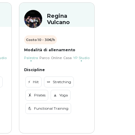
Regina
Vulcano
Costo
10
-
30
€/h
Modalità di allenamento
udio
Palestra
Parco
Online
Casa
YP Studio
Discipline
⚡️
Hiit
🪢
Stretching
🤸
Pilates
🧘
Yoga
💪
Functional Training