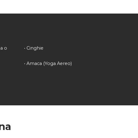
ma o
•
Cinghie
•
Amaca (Yoga Aereo)
ina