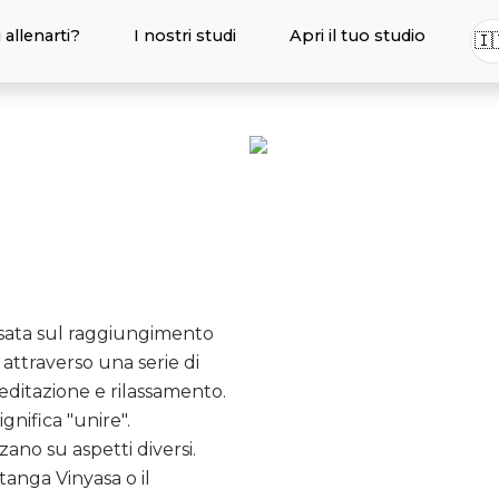
 allenarti?
I nostri studi
Apri il tuo studio
🇮
asata sul raggiungimento
 attraverso una serie di
 meditazione e rilassamento.
ignifica "unire".
zzano su aspetti diversi.
htanga Vinyasa o il