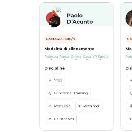
Paolo
D’Acunto
Costo
40
-
50
€/h
Co
Modalità di allenamento
Mo
Palestra
Parco
Online
Casa
YP Studio
Pal
Discipline
Dis
🧘
Yoga

💪
Functional Training

🦴
Posturale
➰
Reformer

⚖️
Calisthenics