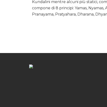
Kundalini mentre alcuni più statici, come
compone di 8 principi: Yamas, Nyamas, As
Pranayama, Pratyahara, Dharana, Dhyan