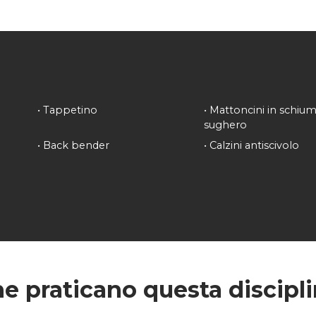
•
Tappetino
•
Mattoncini in schiu
sughero
•
Back bender
•
Calzini antiscivolo
he praticano questa discipl