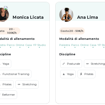
Monica Licata
Ana Lima
20
-
sto
Costo
20
-
50
€/h
100
€/h
dalità di allenamento
Modalità di allenamento
estra
Parco
Online
Casa
YP Studio
Palestra
Parco
Online
Casa
YP St
cipline
Discipline

Yoga
🦴
Posturale
🪢
Stretching

Functional Training
🧘
Yoga
🤸
Pilates

Pilates
🪢
Stretching
➰
Reformer