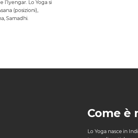
 l’Iyengar. Lo Yoga si
ana (posizioni),
a, Samadhi.
Come è n
Lo Yoga nasce in Indi