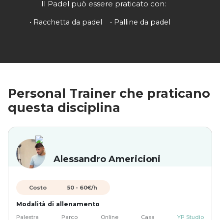
Il Padel può essere praticato con:
•
Racchetta da padel
•
Palline da padel
Personal Trainer che praticano
questa disciplina
Alessandro Americioni
Costo
50
-
60
€/h
Modalità di allenamento
Palestra
Parco
Online
Casa
YP Studio