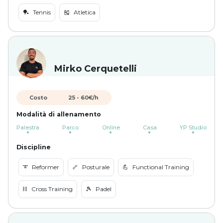
🏓
Tennis
🎽
Atletica
Mirko Cerquetelli
Costo
25
-
60
€/h
Modalità di allenamento
Palestra
Parco
Online
Casa
YP Studio
Discipline
➰
Reformer
🦴
Posturale
💪
Functional Training
⛓️
Cross Training
🎾
Padel