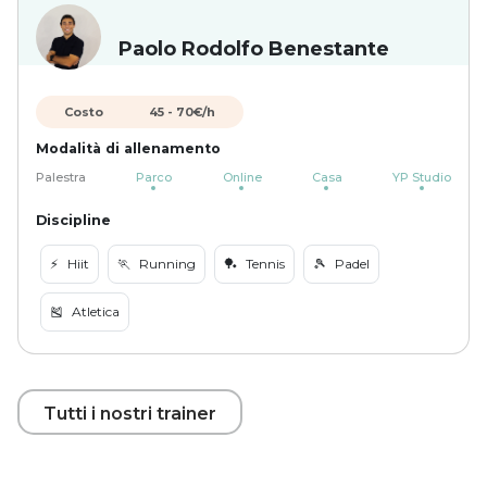
Paolo Rodolfo Benestante
Costo
45
-
70
€/h
Modalità di allenamento
Palestra
Parco
Online
Casa
YP Studio
Discipline
⚡️
Hiit
🏃
Running
🏓
Tennis
🎾
Padel
🎽
Atletica
Tutti i nostri trainer