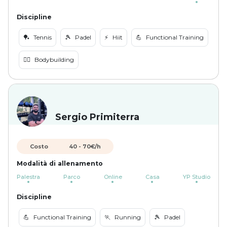
Discipline
🏓
Tennis
🎾
Padel
⚡️
Hiit
💪
Functional Training
🏋️‍♀️
Bodybuilding
Sergio Primiterra
Costo
40
-
70
€/h
Modalità di allenamento
Palestra
Parco
Online
Casa
YP Studio
Discipline
💪
Functional Training
🏃
Running
🎾
Padel