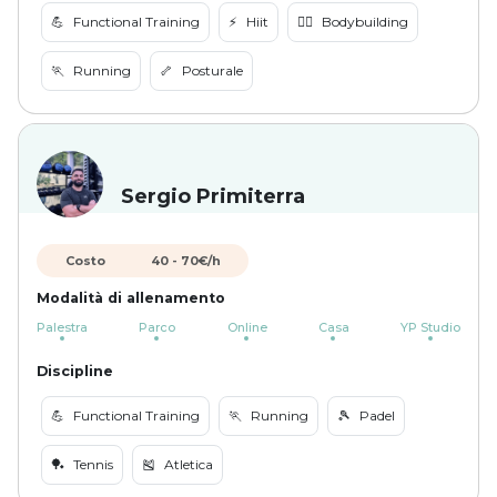
💪
Functional Training
⚡️
Hiit
🏋️‍♀️
Bodybuilding
🏃
Running
🦴
Posturale
Sergio Primiterra
Costo
40
-
70
€/h
Modalità di allenamento
Palestra
Parco
Online
Casa
YP Studio
Discipline
💪
Functional Training
🏃
Running
🎾
Padel
🏓
Tennis
🎽
Atletica