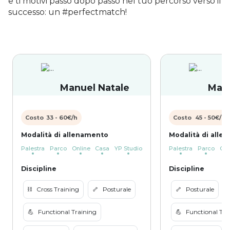
e ti motivi passo dopo passo nel tuo percorso verso il
successo: un #perfectmatch!
Manuel Natale
Marc
Costo
33
-
60
€/h
Costo
45
-
50
€/h
Modalità di allenamento
Modalità di alle
Palestra
Parco
Online
Casa
YP Studio
Palestra
Parco
Onl
Discipline
Discipline
⛓️
Cross Training
🦴
Posturale
🦴
Posturale
⛓
💪
Functional Training
💪
Functional Tra