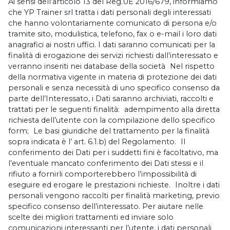
Ai sensi dell’articolo 13 del Reg.UE 2016/679, informiamo
che YP Trainer srl tratta i dati personali degli interessati
che hanno volontariamente comunicato di persona e/o
tramite sito, modulistica, telefono, fax o e-mail i loro dati
anagrafici ai nostri uffici. I dati saranno comunicati per la
finalità di erogazione dei servizi richiesti dall’interessato e
verranno inseriti nei database della società Nel rispetto
della normativa vigente in materia di protezione dei dati
personali e senza necessità di uno specifico consenso da
parte dell’Interessato, i Dati saranno archiviati, raccolti e
trattati per le seguenti finalità: adempimento alla diretta
richiesta dell’utente con la compilazione dello specifico
form; Le basi giuridiche del trattamento per la finalità
sopra indicata è l’ art. 6.1.b) del Regolamento. Il
conferimento dei Dati per i suddetti fini è facoltativo, ma
l’eventuale mancato conferimento dei Dati stessi e il
rifiuto a fornirli comporterebbero l’impossibilità di
eseguire ed erogare le prestazioni richieste. Inoltre i dati
personali vengono raccolti per finalità marketing, previo
specifico consenso dell’interessato. Per aiutare nelle
scelte dei migliori trattamenti ed inviare solo
comunicazioni interessanti per l’utente, i dati personali