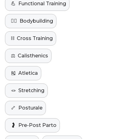
💪
Functional Training
🏋️‍♀️
Bodybuilding
⛓️
Cross Training
⚖️
Calisthenics
🎽
Atletica
🪢
Stretching
🦴
Posturale
🤰
Pre-Post Parto