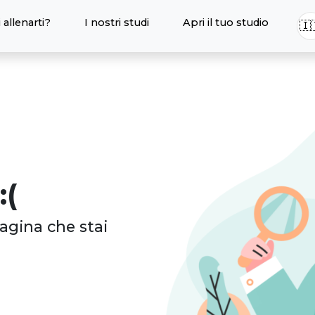
 allenarti?
I nostri studi
Apri il tuo studio
🇮
:(
agina che stai