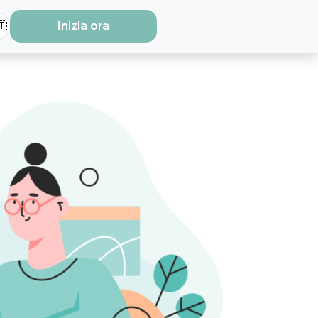
🇹
Inizia ora