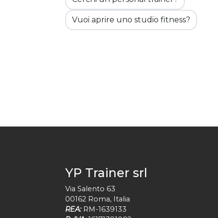
Vuoi aprire uno studio fitness?
YP Trainer srl
Via Salento 63
00162
Roma
,
Italia
REA:
RM-1639133