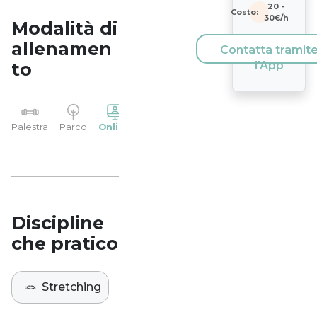
20
-
Costo:
30
€/h
Modalità di
allenamen
Contatta tramit
to
l'App
YP
Palestra
Parco
Online
Casa
Studio
Discipline
che pratico
🪢
Stretching