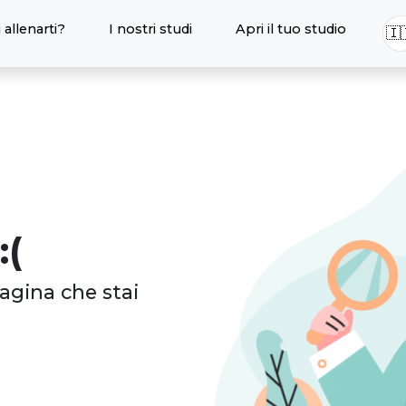
 allenarti?
I nostri studi
Apri il tuo studio
🇮
:(
agina che stai