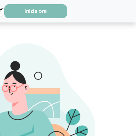
🇹
Inizia ora