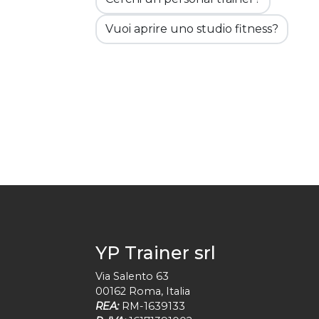
Vuoi aprire uno studio fitness?
YP Trainer srl
Via Salento 63
00162
Roma
,
Italia
REA:
RM-1639133