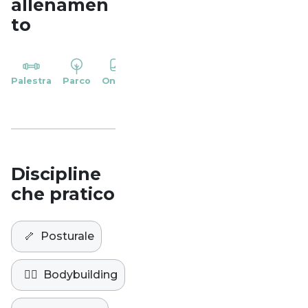
allenamen
to
YP
Palestra
Parco
Online
Casa
Studio
Discipline
che pratico
🦴
Posturale
🏋️‍♀️
Bodybuilding