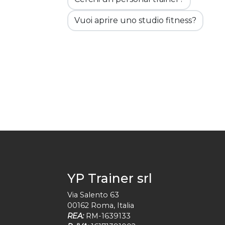
Vuoi aprire uno studio fitness?
YP Trainer srl
Via Salento 63
00162
Roma
,
Italia
REA:
RM-1639133