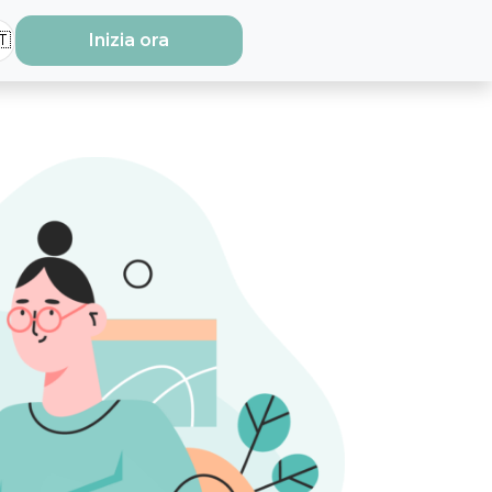
🇹
Inizia ora