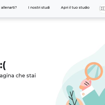
 allenarti?
I nostri studi
Apri il tuo studio
🇮
:(
agina che stai