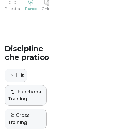
YP
Palestra
Parco
Online
Casa
Studio
Discipline
che pratico
⚡️
Hiit
💪
Functional
Training
⛓️
Cross
Training