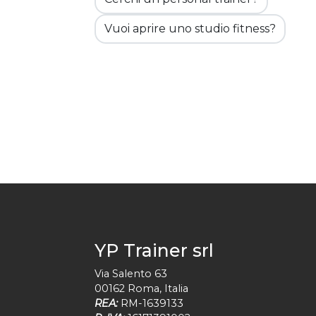
Vuoi aprire uno studio fitness?
YP Trainer srl
Via Salento 63
00162
Roma
,
Italia
REA:
RM-1639133