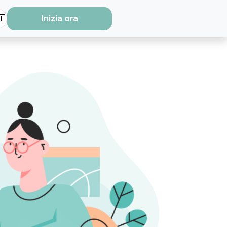
🇹
Inizia ora