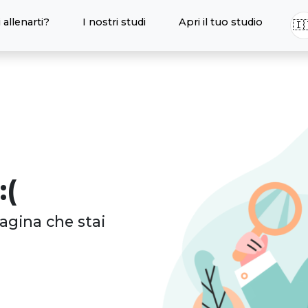
 allenarti?
I nostri studi
Apri il tuo studio
🇮
:(
agina che stai