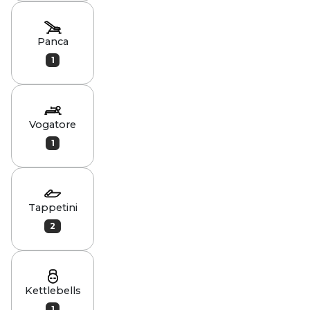
Panca
1
Vogatore
1
Tappetini
2
Kettlebells
1