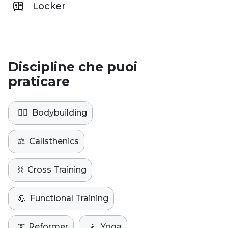
Locker
Discipline che puoi
praticare
🏋️‍♀️
Bodybuilding
⚖️
Calisthenics
⛓️
Cross Training
💪
Functional Training
➰
Reformer
🧘
Yoga