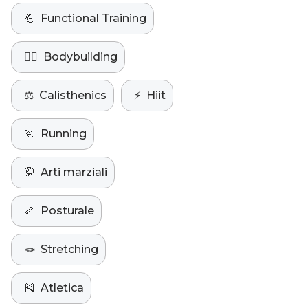
💪
Functional Training
🏋️‍♀️
Bodybuilding
⚖️
Calisthenics
⚡️
Hiit
🏃
Running
🥋
Arti marziali
🦴
Posturale
🪢
Stretching
🎽
Atletica