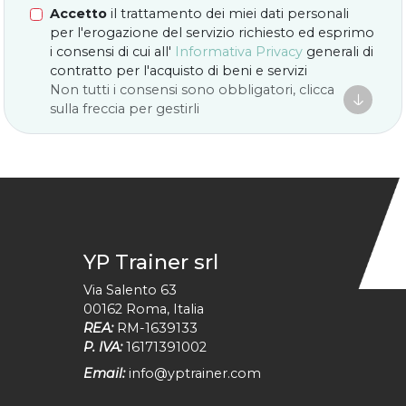
Accetto
il trattamento dei miei dati personali
per l'erogazione del servizio richiesto ed esprimo
i consensi di cui all'
Informativa Privacy
generali di
contratto per l'acquisto di beni e servizi
Non tutti i consensi sono obbligatori, clicca

sulla freccia per gestirli
YP Trainer srl
Via Salento 63
00162
Roma
,
Italia
REA:
RM-1639133
P. IVA:
16171391002
Email:
info@yptrainer.com