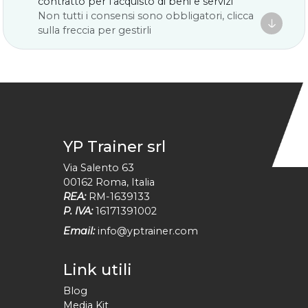
contratto per l'acquisto di beni e servizi
Non tutti i consensi sono obbligatori, clicca

sulla freccia per gestirli
YP Trainer srl
Via Salento 63
00162
Roma
,
Italia
REA:
RM-1639133
P. IVA:
16171391002
Email:
info@yptrainer.com
Link utili
Blog
Media Kit