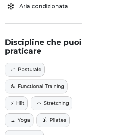
Aria condizionata
Discipline che puoi
praticare
🦴
Posturale
💪
Functional Training
⚡️
Hiit
🪢
Stretching
🧘
Yoga
🤸
Pilates