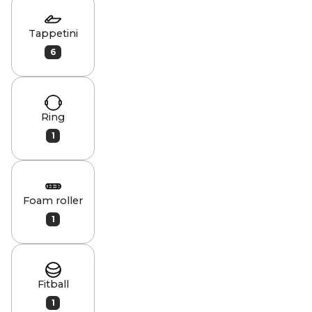
Tappetini
6
Ring
1
Foam roller
1
Fitball
1